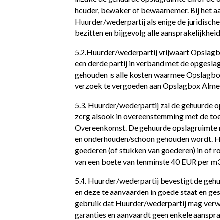
houder, bewaker of bewaarnemer. Bij het 
Huurder/wederpartij als enige de juridisc
bezitten en bijgevolg alle aansprakelijkhe
5.2.Huurder/wederpartij vrijwaart Opslagbo
een derde partij in verband met de opgesl
gehouden is alle kosten waarmee Opslagbo
verzoek te vergoeden aan Opslagbox Alme
5.3. Huurder/wederpartij zal de gehuurde 
zorg alsook in overeenstemming met de to
Overeenkomst. De gehuurde opslagruimte mo
en onderhouden/schoon gehouden wordt. Het
goederen (of stukken van goederen) in of ro
van een boete van tenminste 40 EUR per m3
5.4. Huurder/wederpartij bevestigt de geh
en deze te aanvaarden in goede staat en ge
gebruik dat Huurder/wederpartij mag verw
garanties en aanvaardt geen enkele aansprak