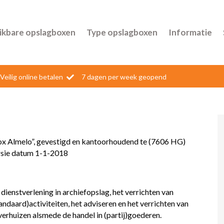
ikbare opslagboxen
Type opslagboxen
Informatie
Veilig online betalen
7 dagen per week geopend

 Almelo”, gevestigd en kantoorhoudend te (7606 HG)
ersie datum 1-1-2018
ienstverlening in archiefopslag, het verrichten van
andaard)activiteiten, het adviseren en het verrichten van
 verhuizen alsmede de handel in (partij)goederen.