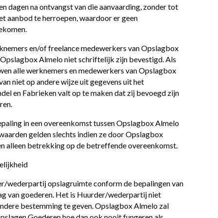
n dagen na ontvangst van die aanvaarding, zonder tot
het aanbod te herroepen, waardoor er geen
gekomen.
rknemers en/of freelance medewerkers van Opslagbox
Opslagbox Almelo niet schriftelijk zijn bevestigd. Als
houwen alle werknemers en medewerkers van Opslagbox
n niet op andere wijze uit gegevens uit het
el en Fabrieken valt op te maken dat zij bevoegd zijn
ren.
 bepaling in een overeenkomst tussen Opslagbox Almelo
waarden gelden slechts indien ze door Opslagbox
ben alleen betrekking op de betreffende overeenkomst.
elijkheid
er/wederpartij opslagruimte conform de bepalingen van
g van goederen. Het is Huurder/wederpartij niet
andere bestemming te geven. Opslagbox Almelo zal
opslagen Goederen hoe dan ook nooit fungeren als