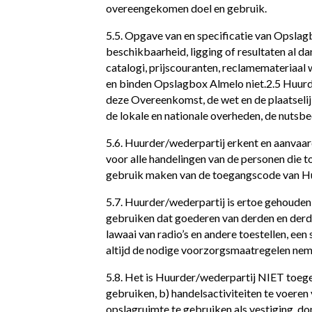
overeengekomen doel en gebruik.
5.5. Opgave van en specificatie van Opslag
beschikbaarheid, ligging of resultaten al d
catalogi, prijscouranten, reclamemateriaal 
en binden Opslagbox Almelo niet.2.5 Huurde
deze Overeenkomst, de wet en de plaatselij
de lokale en nationale overheden, de nutsbe
5.6. Huurder/wederpartij erkent en aanvaard
voor alle handelingen van de personen die 
gebruik maken van de toegangscode van Hu
5.7. Huurder/wederpartij is ertoe gehouden
gebruiken dat goederen van derden en derden
lawaai van radio’s en andere toestellen, ee
altijd de nodige voorzorgsmaatregelen nem
5.8. Het is Huurder/wederpartij NIET toege
gebruiken, b) handelsactiviteiten te voeren
opslagruimte te gebruiken als vestiging, do