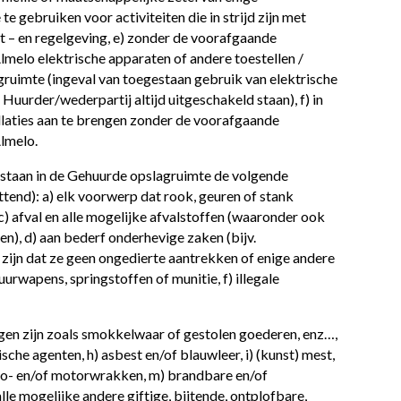
 gebruiken voor activiteiten die in strijd zijn met
et – en regelgeving, e) zonder de voorafgaande
melo elektrische apparaten of andere toestellen /
agruimte (ingeval van toegestaan gebruik van elektrische
uurder/wederpartij altijd uitgeschakeld staan), f) in
llaties aan te brengen zonder de voorafgaande
lmelo.
staan in de Gehuurde opslagruimte de volgende
uttend): a) elk voorwerp dat rook, geuren of stank
 c) afval en alle mogelijke afvalstoffen (waaronder ook
fen), d) aan bederf onderhevige zaken (bijv.
 zijn dat ze geen ongedierte aantrekken of enige andere
urwapens, springstoffen of munitie, f) illegale
gen zijn zoals smokkelwaar of gestolen goederen, enz…,
ische agenten, h) asbest en/of blauwleer, i) (kunst) mest,
 auto- en/of motorwrakken, m) brandbare en/of
lle mogelijke andere giftige, bijtende, ontplofbare,