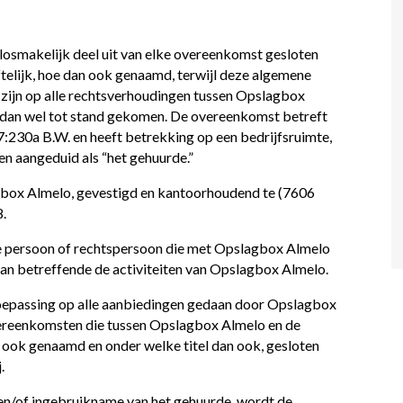
osmakelijk deel uit van elke overeenkomst gesloten
telijk, hoe dan ook genaamd, terwijl deze algemene
ijn op alle rechtsverhoudingen tussen Opslagbox
dan wel tot stand gekomen. De overeenkomst betreft
7:230a B.W. en heeft betrekking op een bedrijfsruimte,
n aangeduid als “het gehuurde.”
box Almelo, gevestigd en kantoorhoudend te (7606
.
jke persoon of rechtspersoon die met Opslagbox Almelo
an betreffende de activiteiten van Opslagbox Almelo.
oepassing op alle aanbiedingen gedaan door Opslagbox
overeenkomsten die tussen Opslagbox Almelo en de
 ook genaamd en onder welke titel dan ook, gesloten
.
 en/of ingebruikname van het gehuurde, wordt de