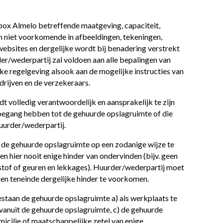
box Almelo betreffende maatgeving, capaciteit,
an niet voorkomende in afbeeldingen, tekeningen,
websites en dergelijke wordt bij benadering verstrekt
r/wederpartij zal voldoen aan alle bepalingen van
ke regelgeving alsook aan de mogelijke instructies van
drijven en de verzekeraars.
t volledig verantwoordelijk en aansprakelijk te zijn
toegang hebben tot de gehuurde opslagruimte of die
urder/wederpartij.
 de gehuurde opslagruimte op een zodanige wijze te
 hier nooit enige hinder van ondervinden (bijv. geen
n stof of geuren en lekkages). Huurder/wederpartij moet
en teneinde dergelijke hinder te voorkomen.
staan de gehuurde opslagruimte a) als werkplaats te
 vanuit de gehuurde opslagruimte, c) de gehuurde
micilie of maatschappelijke zetel van enige