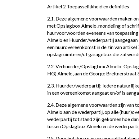
Artikel 2 Toepasselijkheid en definities
2.1. Deze algemene voorwaarden maken onl
met Opslagbox Almelo, mondeling of schrif
huurvoorwoorden eveneens van toepassing z
Almelo en Huurder/wederpartij aangegaan 
een huurovereenkomst in de zin van artikel 
opslagruimte en/of garagebox die zal worde
2.2. Verhuurder/Opslagbox Almelo: Opslag
HG) Almelo, aan de George Breitnerstraat 8
2.3. Huurder/wederpartij: Iedere natuurli
in een overeenkomst aangaat en/of is aanga
2.4. Deze algemene voorwaarden zijn van t
Almelo aan de wederpartij, op alle (huur)
wederpartij tot stand zijn gekomen hoe dan
tussen Opslagbox Almelo en de wederpartij
2.5. Door het doen van een vooruitbetaling