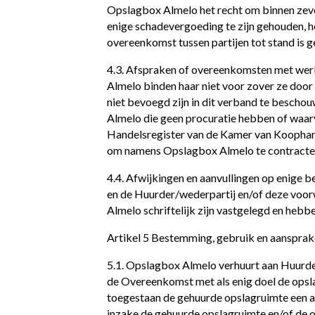
Opslagbox Almelo het recht om binnen zeve
enige schadevergoeding te zijn gehouden, 
overeenkomst tussen partijen tot stand is 
4.3. Afspraken of overeenkomsten met we
Almelo binden haar niet voor zover ze door 
niet bevoegd zijn in dit verband te besc
Almelo die geen procuratie hebben of waarva
Handelsregister van de Kamer van Koophand
om namens Opslagbox Almelo te contracte
4.4. Afwijkingen en aanvullingen op enige
en de Huurder/wederpartij en/of deze voor
Almelo schriftelijk zijn vastgelegd en heb
Artikel 5 Bestemming, gebruik en aansprak
5.1. Opslagbox Almelo verhuurt aan Huurd
de Overeenkomst met als enig doel de opsla
toegestaan de gehuurde opslagruimte een 
inzake de gehuurde opslagruimte en/of de 