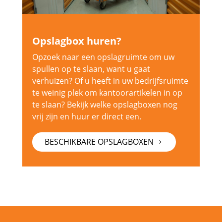
Opslagbox huren?
Opzoek naar een opslagruimte om uw
spullen op te slaan, want u gaat
verhuizen? Of u heeft in uw bedrijfsruimte
te weinig plek om kantoorartikelen in op
te slaan? Bekijk welke opslagboxen nog
vrij zijn en huur er direct een.
BESCHIKBARE OPSLAGBOXEN
5