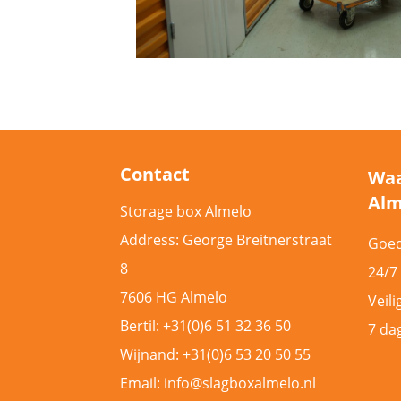
Contact
Waa
Alm
Storage box Almelo
Address: George Breitnerstraat
Goe
8
24/7
7606 HG Almelo
Veili
Bertil: +31(0)6 51 32 36 50
7 da
Wijnand: +31(0)6 53 20 50 55
Email: info@slagboxalmelo.nl