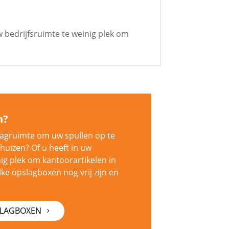
 bedrijfsruimte te weinig plek om
n?
agruimte om uw spullen op te
rhuizen? Of u heeft in uw
nig plek om kantoorartikelen in
lke opslagboxen nog vrij zijn en
SLAGBOXEN
5