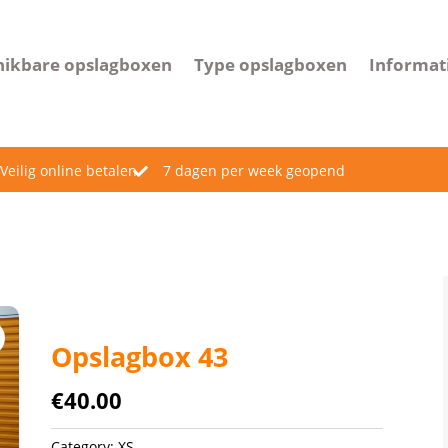
hikbare opslagboxen
Type opslagboxen
Informat
Veilig online betalen
7 dagen per week geopend

Opslagbox 43
€
40.00
Category:
XS