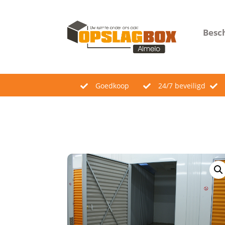
Besc
Goedkoop
24/7 beveiligd


