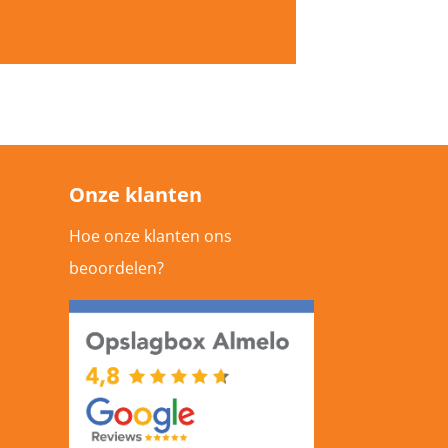
Onze klanten
Hoe onze klanten ons
beoordelen?