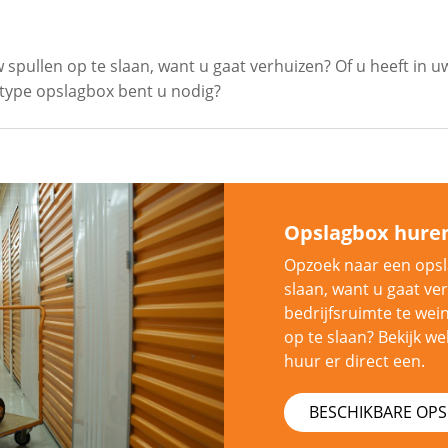
pullen op te slaan, want u gaat verhuizen? Of u heeft in uw
 type opslagbox bent u nodig?
Opslagbox hure
Opzoek naar een opsl
slaan, want u gaat ve
bedrijfsruimte te wei
op te slaan? Bekijk we
huur er direct een.
BESCHIKBARE OP